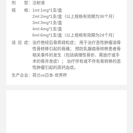
剂
型：注射液
规
格：1ml:1mg*1支/盒
2ml:2mg*1支/盒（以上规格有效期为36个月）
3ml:3mg*1支/盒
4ml:4mg*1支/盒
6ml:6mg*1支/盒（以上规格有效期为24个月）
适
应
症：治疗绝经后骨质疏松症； 用于治疗恶性肿瘤溶骨
性骨转移引起的骨痛； 预防乳腺癌骨转移患者骨
相关事件的发生（包括病理性骨折、需放疗或手
术的骨并发症）； 治疗伴有或不伴有骨转移的恶
性肿瘤引起的高钙血症。
生产企业：荷兰vs日本-世界杯