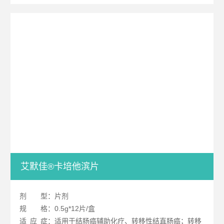
艾默佳®卡培他滨片
剂
型：片剂
规
格：0.5g*12片/盒
适
应
症：适用于结肠癌辅助化疗、转移性结直肠癌；转移