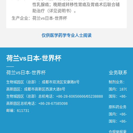
性乳腺癌；晚期或转移性胃癌及胃癌术后联合辅
助治疗（详见说明书）。
生产企业：荷兰vs日本-世界杯
仅供医学药学专业人士阅读
荷兰vs日本-世界杯
荷兰vs日本-世界杯
业务联系
生物城园区（总部）：成都市双流区安康路8号
制剂业务：
高新园区：成都市高新区西源大道8号
国内：1870811
生物城园区（总部）总机电话：
+86-28-60656666/65238888
国际：+86-28-
高新园区总机电话：
+86-28-67585098
原料药业务：
邮编：611731
国内：+86-28-
国际：+86-28-8
合规举报渠道