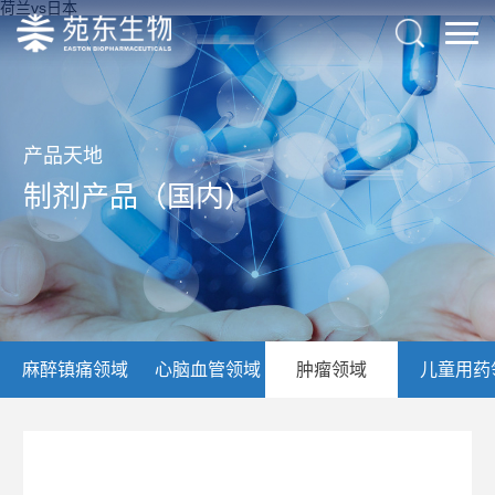
荷兰vs日本
产品天地
制剂产品（国内）
麻醉镇痛领域
心脑血管领域
肿瘤领域
儿童用药