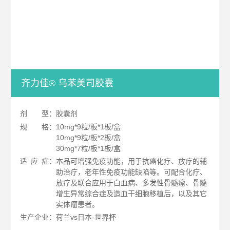
齐力佳® 乌苯美司胶囊
剂
型：胶囊剂
规
格：10mg*9粒/板*1板/盒
10mg*9粒/板*2板/盒
30mg*7粒/板*1板/盒
适
应
症：本品可增强免疫功能，用于抗癌化疗、放疗的辅
助治疗，老年性免疫功能缺陷等。可配合化疗、
放疗及联合应用于白血病、多发性骨髓瘤、骨髓
增生异常综合症及造血干细胞移植后，以及其它
实体瘤患者。
生产企业：荷兰vs日本-世界杯