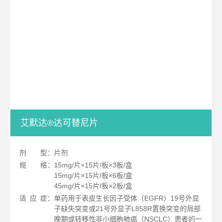
艾默达®达可替尼片
剂
型：片剂
规
格：15mg/片×15片/板×3板/盒
15mg/片×15片/板×6板/盒
45mg/片×15片/板×2板/盒
适
应
症：单药用于表皮生长因子受体（EGFR）19号外显
子缺失突变或21号外显子L858R置换突变的局部
晚期或转移性非小细胞肺癌（NSCLC）患者的一