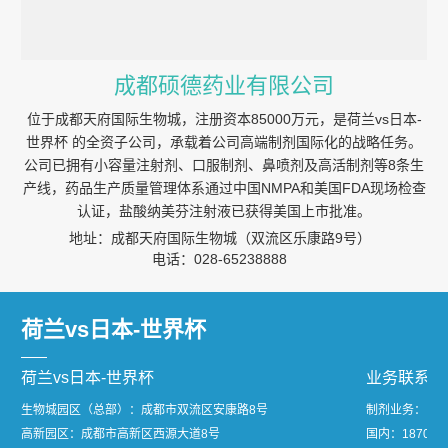
成都硕德药业有限公司
位于成都天府国际生物城，注册资本85000万元，是荷兰vs日本-
世界杯 的全资子公司，承载着公司高端制剂国际化的战略任务。
公司已拥有小容量注射剂、口服制剂、鼻喷剂及高活制剂等8条生
产线，药品生产质量管理体系通过中国NMPA和美国FDA现场检查
认证，盐酸纳美芬注射液已获得美国上市批准。
地址：成都天府国际生物城（双流区乐康路9号）
电话：028-65238888
荷兰vs日本-世界杯
荷兰vs日本-世界杯
业务联系
生物城园区（总部）：成都市双流区安康路8号
制剂业务：
高新园区：成都市高新区西源大道8号
国内：1870811