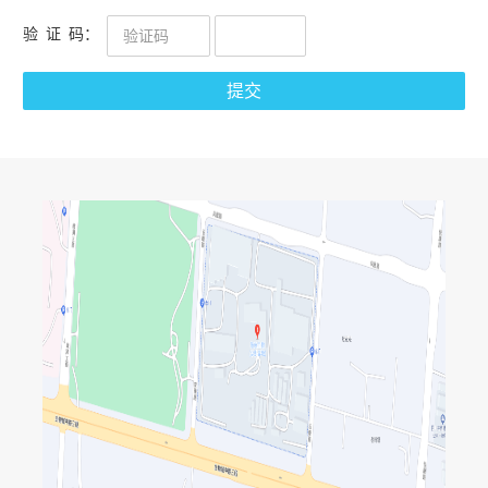
验
证
码：
提交