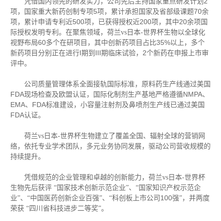
2
凭借国内领先的研发实力，公司先后主持国家重点研发计划
5
70
项，国家重大新药创制专项
项，累计承担国家及省部级课题
余
500
200
20
项，累计申请专利近
项，已获得授权近
项，其中
余项国
际授权发明专利。在聚焦领域，荷兰vs日本-世界杯生物以全球化
60
35%
视野布局
多个在研项目，其中创新药项目占比
以上，多个
I
III
2
新药项目分别正在进行
期到
期临床试验，
个新药在申报上市审
评中。
公司质量管理体系全面接轨国际标准，原料药生产线通过美国
FDA
NMPA
现场检查及欧盟认证，国际化制剂生产基地严格遵循
、
EMA
FDA
、
标准建设，小容量注射剂及鼻喷剂生产线已通过美国
FDA
认证。
荷兰vs日本-世界杯生物建立了覆盖全国、辐射全球的营销网
络，依托专业学术团队，多元业务协同发展，驱动公司营收规模的
持续提升。
凭借规范的企业管理和卓越的创新能力，荷兰vs日本-世界杯
生物先后获评
“国家技术创新示范企业”、“国家知识产权示范企
100
业”、“中国医药创新企业百强”、“科创板上市公司
强”，并两度
荣获
“四川省科技进步二等奖”。