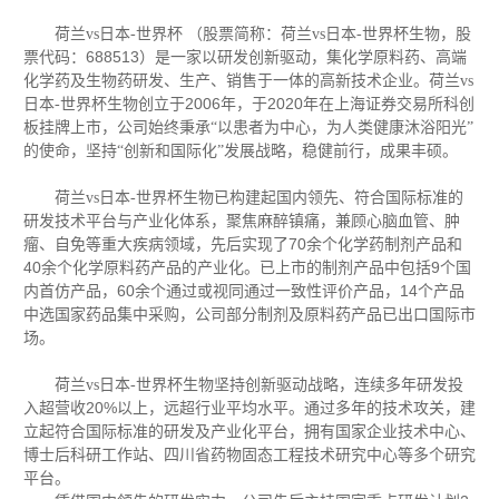
荷兰vs日本-世界杯 （股票简称：荷兰vs日本-世界杯生物，股
688513
票代码：
）是一家以研发创新驱动，集化学原料药、高端
化学药及生物药研发、生产、销售于一体的高新技术企业。荷兰vs
2006
2020
日本-世界杯生物创立于
年，于
年在上海证券交易所科创
板挂牌上市，公司始终秉承“以患者为中心，为人类健康沐浴阳光”
的使命，坚持“创新和国际化”发展战略
，稳健前行，成果丰硕。
荷兰vs日本-世界杯生物已构建起国内领先、符合国际标准的
研发技术平台与产业化体系，聚焦麻醉镇痛，兼顾心脑血管、肿
70
瘤、自免等重大疾病领域，先后实现了
余个化学药制剂产品和
40
9
余个化学原料药产品的产业化。已上市的制剂产品中包括
个国
60
14
内首仿产品，
余个通过或视同通过一致性评价产品，
个产品
中选国家药品集中采购，公司部分制剂及原料药产品已出口国际市
场。
荷兰vs日本-世界杯生物坚持创新驱动战略，连续多年研发投
20%
入超营收
以上，远超行业平均水平。通过多年的技术攻关，建
立起符合国际标准的研发及产业化平台，拥有国家企业技术中心、
博士后科研工作站、四川省药物固态工程技术研究中心等多个研究
平台。