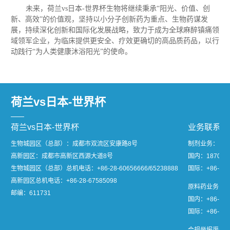
未来，荷兰vs日本-世界杯生物将继续秉承“阳光、价值、创
新、高效”的价值观，坚持以小分子创新药为重点、生物药谋发
展，持续深化创新和国际化发展战略，致力于成为全球麻醉镇痛领
域领军企业，为临床提供更安全、疗效更确切的高品质药品，以行
动践行“为人类健康沐浴阳光”的使命。
荷兰vs日本-世界杯
荷兰vs日本-世界杯
业务联系
生物城园区（总部）：成都市双流区安康路8号
制剂业务：
高新园区：成都市高新区西源大道8号
国内：1870811
生物城园区（总部）总机电话：
+86-28-60656666/65238888
国际：+86-28-
高新园区总机电话：
+86-28-67585098
原料药业务：
邮编：611731
国内：+86-28-
国际：+86-28-8
合规举报渠道