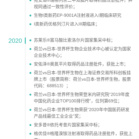
苑安适®瑞格列奈二甲双胍片取得药品注册批件，并
视同通过一致性评价；
生物I类新药EP-9001A注射液进入I期临床研究
I类新药优格列汀片进入III期临床；
2020
苏莱乐®富马酸比索洛尔片国家集采中标；
荷兰vs日本-世界杯生物企业技术中心被认定为国家
企业技术中心；
安佑泽®奥氮平片取得药品注册批件，获批上市；
荷兰vs日本-世界杯生物在上海证券交易所科创板挂
牌上市（股票简称：荷兰vs日本-世界杯生物，股票
代码：688513）；
荷兰vs日本-世界杯生物荣登米内研究院“2019年度
中国化药企业TOP100排行榜”，位列第69位；
荷兰vs日本-世界杯生物荣获“2020年中国医药研发
产品线最佳工业企业”奖；
安多昔®依托考昔片国家集采中标；
格优佳®格隆溴铵注射液取得药品注册批件，获批上