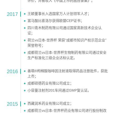
评价，并被收入《中国上市药品目录集》。
2017
王颖董事长入选国家万人计划领军人才；
富马酸比索洛尔获得欧盟CEP证书；
四川青木制药有限公司通过国家高新技术企业认
证；
荷兰vs日本-世界杯 荣获“成都市知识产权示范企业”
荣誉称号；
成都荷兰vs日本-世界杯生物制药有限公司通过安全
生产标准化三级企业达标认定。
2016
善萌®枸橼酸咖啡因注射液取得药品注册批件，获批
上市；
成都硕德药业有限公司成立；
小容量注射剂201车间通过GMP复认证。
2015
西藏润禾药业有限公司成立；
成都荷兰vs日本-世界杯药业有限公司进行股份制改