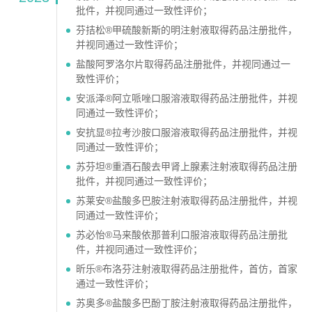
批件，并视同通过一致性评价；
芬拮松®甲硫酸新斯的明注射液取得药品注册批件，
并视同通过一致性评价；
盐酸阿罗洛尔片取得药品注册批件，并视同通过一
致性评价；
安派泽®阿立哌唑口服溶液取得药品注册批件，并视
同通过一致性评价；
安抗显®拉考沙胺口服溶液取得药品注册批件，并视
同通过一致性评价；
苏芬坦®重酒石酸去甲肾上腺素注射液取得药品注册
批件，并视同通过一致性评价；
苏莱安®盐酸多巴胺注射液取得药品注册批件，并视
同通过一致性评价；
苏必怡®马来酸依那普利口服溶液取得药品注册批
件，并视同通过一致性评价；
昕乐®布洛芬注射液取得药品注册批件，首仿，首家
通过一致性评价；
苏奥多®盐酸多巴酚丁胺注射液取得药品注册批件，