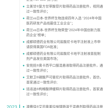
立美甘®复方甘草酸苷片取得药品注册批件，视同通
过一致性评价；
荷兰vs日本-世界杯生物连续四年入选 “2024年中国
医药研发产品线最佳工业企业”；
荷兰vs日本-世界杯生物荣登“2024年中国创新力医
药企业”榜单；
成都硕德药业有限公司盐酸尼卡地平注射液上市申
请获得美国FDA批准；
成都硕德药业有限公司盐酸尼卡地平注射液首批制
剂产品发往美国市场；
安苑抚®奥卡西平口服混悬液取得药品注册批件，通
过一致性评价；
艾默卫®磷酸芦可替尼片取得药品注册批件，首仿，
首家通过一致性评价;
拮适逍®枸橼酸钾缓释片取得药品注册批件，首家通
过一致性评价；
2023
澳赛佳®艾司奥美拉唑镁肠溶干混悬剂取得药品注册