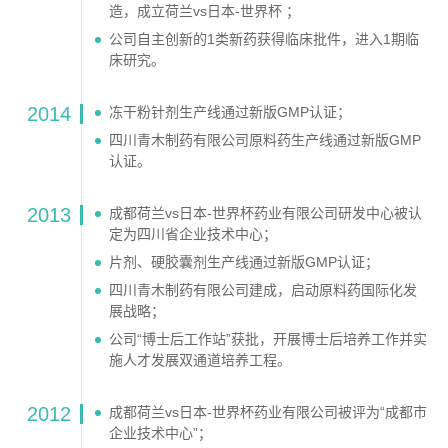
造，成立荷兰vs日本-世界杯 ；
公司自主创新的1类新药获得临床批件，进入1期临
床研究。
2014
冻干粉针剂生产线通过新版GMP认证；
四川青木制药有限公司原料药生产线通过新版GMP
认证。
2013
成都荷兰vs日本-世界杯药业有限公司研发中心被认
定为四川省企业技术中心；
片剂、硬胶囊剂生产线通过新版GMP认证；
四川青木制药有限公司建成，启动原料药国际化发
展战略；
公司“博士后工作站”获批，开展博士后培养工作并实
施人才发展双通道培养工程。
2012
成都荷兰vs日本-世界杯药业有限公司被评为“成都市
企业技术中心”；