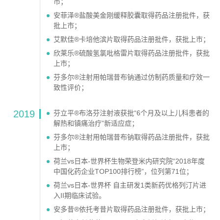
市；
安菲泽®盐酸美金刚缓释胶囊取得药品注册批件，获
批上市；
艾默佳®卡培他滨片取得药品注册批件，获批上市；
欣莱乐®硫酸氢氯吡格雷片取得药品注册批件，获批
上市；
芬多尔®注射用帕瑞昔布钠通过仿制药质量和疗效一
致性评价；
2019
芬立平®布洛芬注射液获批“6个月及以上儿科患者的
解热和镇痛治疗”新适应症；
芬多尔®注射用帕瑞昔布钠取得药品注册批件，获批
上市；
荷兰vs日本-世界杯生物荣登米内研究院“2018年度
中国化药企业TOP100排行榜”，位列第71位；
荷兰vs日本-世界杯 自主研发1类新药优格列汀片进
入II期临床试验。
安多昔®依托考昔片取得药品注册批件，获批上市；