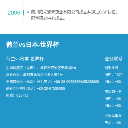
2006
四川阳光润禾药业有限公司成立并通过GSP认证，
同年研发中心成立。
荷兰vs日本-世界杯
荷兰vs日本-世界杯
业务联系
生物城园区（总部）：成都市双流区安康路8号
制剂业务：
高新园区：成都市高新区西源大道8号
国内：1870811
生物城园区（总部）总机电话：
+86-28-60656666/65238888
国际：+86-28-
高新园区总机电话：
+86-28-67585098
原料药业务：
邮编：611731
国内：+86-28-
国际：+86-28-8
合规举报渠道
电话：+86-28-6