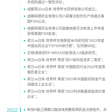
并视同通过一致性评价；
成都荷兰vs日本-世界杯大药房有限公司成立；
成都硕德药业有限公司小容量注射剂生产线通过美
国FDA认证；
成都硕德药业有限公司盐酸纳美芬注射液上市申请
获得美国FDA批准；
荷兰vs日本-世界杯生物荣登米内研究院“2022年度
中国化药企业TOP100排行榜”，位列第68位；
生物I类新药EP-9001A注射液进入II临床研究；
荷兰vs日本-世界杯 荣获“四川省科技进步二等奖”；
荷兰vs日本-世界杯 荣获“中国医药行业2022年度质
量匠星企业”；
荷兰vs日本-世界杯 荣获“2023年中国医药研发产品
线最佳工业企业”；
荷兰vs日本-世界杯 荣获“2023科创板最具投资价值
企业”；
2022
昕悦®氨己烯酸口服溶液用散取得药品注册批件，并