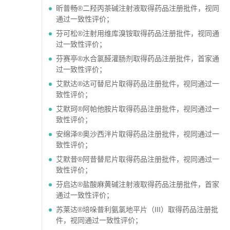
昕普畅®二羟丙茶碱注射液取得药品注册批件，视同
通过一致性评价；
芬可松®注射用维库溴铵取得药品注册批件，视同通
过一致性评价；
芬赛亭®水合氯醛灌肠剂取得药品注册批件，首家通
过一致性评价；
艾默达®达可替尼片取得药品注册批件，视同通过一
致性评价；
艾默珂®阿帕他胺片取得药品注册批件，视同通过一
致性评价；
安绵泽®奥沙西泮片取得药品注册批件，视同通过一
致性评价；
艾默昔®阿昔替尼片取得药品注册批件，视同通过一
致性评价；
芬启达®盐酸麻黄碱注射液取得药品注册批件，首家
通过一致性评价；
苏莱达®培哚普利氨氯地平片（III）取得药品注册批
件，视同通过一致性评价；