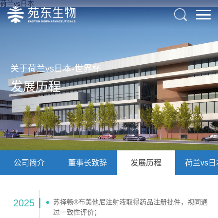
荷兰vs日本
关于荷兰vs日本-世界杯
发展历程
公司简介
董事长致辞
发展历程
荷兰vs日
2025
苏择畅®布美他尼注射液取得药品注册批件，视同通
过一致性评价；