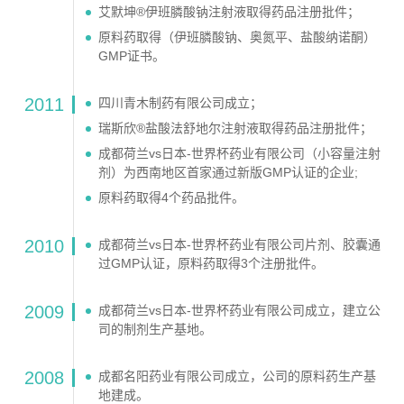
艾默坤®伊班膦酸钠注射液取得药品注册批件；
原料药取得（伊班膦酸钠、奥氮平、盐酸纳诺酮）
GMP证书。
2011
四川青木制药有限公司成立；
瑞斯欣®盐酸法舒地尔注射液取得药品注册批件；
成都荷兰vs日本-世界杯药业有限公司（小容量注射
剂）为西南地区首家通过新版GMP认证的企业;
原料药取得4个药品批件。
2010
成都荷兰vs日本-世界杯药业有限公司片剂、胶囊通
过GMP认证，原料药取得3个注册批件。
2009
成都荷兰vs日本-世界杯药业有限公司成立，建立公
司的制剂生产基地。
2008
成都名阳药业有限公司成立，公司的原料药生产基
地建成。