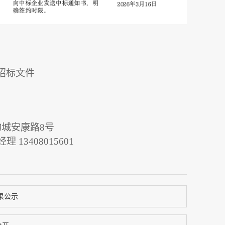
招标文件
物城安康路
8号
经理 13408015601
果公示