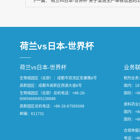
下一篇：
荷兰vs日本-世界杯 关于清洁生产审核信息的
荷兰vs日本-世界杯
荷兰vs日本-世界杯
业务
生物城园区（总部）：成都市双流区安康路8号
制剂业务
高新园区：成都市高新区西源大道8号
国内：1870
生物城园区（总部）总机电话：
+86-28-
国际：+86
60656666/65238888
原料药业
高新园区总机电话：
+86-28-67585098
国内：+86
邮编：611731
国际：+86-
合规举报
电话：+86-