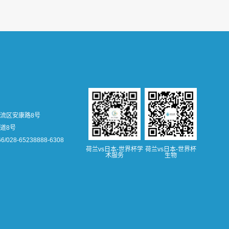
流区安康路8号
道8号
66/028-65238888-6308
荷兰vs日本-世界杯学
荷兰vs日本-世界杯
术服务
生物