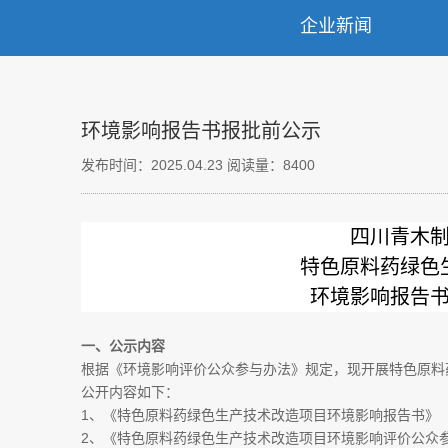
企业新闻
环境影响报告书报批前公示
发布时间：2025.04.23
阅读量：8400
四川青木
特色原料药绿色
环境影响报告
一、公示内容
根据《环境影响评价公众参与办法》规定，现开展特色原料
公开内容如下：
1
、《特色原料药绿色生产技术改造项目环境影响报告书》
2
、《特色原料药绿色生产技术改造项目环境影响评价公众