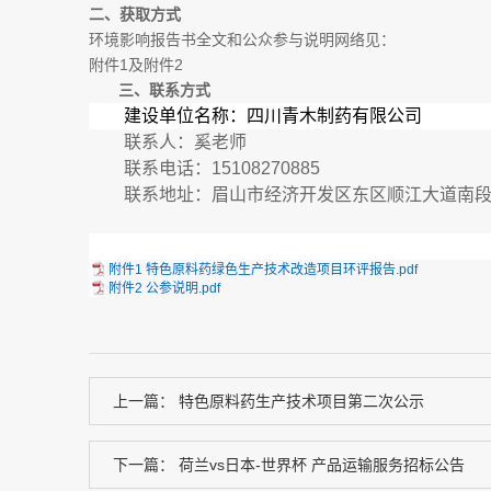
二、获取方式
环境影响报告书全文和公众参与说明网络见：
1
2
附件
及附件
三、联系方式
建设
单位名称：四川青木制药有限公司
联系人：奚老师
联系电话：
15108270885
联系地址：眉山市经济开发区东区顺江大道南
附件1 特色原料药绿色生产技术改造项目环评报告.pdf
附件2 公参说明.pdf
上一篇：
特色原料药生产技术项目第二次公示
下一篇：
荷兰vs日本-世界杯 产品运输服务招标公告