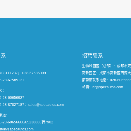
联系
招聘联系
：
生物城园区（总部）：成都市双
8111237； 028-67585099
高新园区：成都市高新区西源大
-28-67585121
招聘部联系电话：
028-606566
邮箱：hr@specautos.com
务：
-28-60656927
28-87827187；sales@specautos.com
渠道：
28-60656666/65238888转7902
on@specautos.com