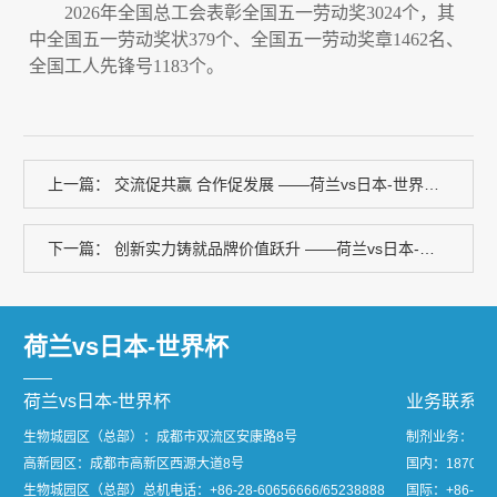
2026
年全国总工会表彰全国五一劳动奖
3024
个，其
中全国五一劳动奖状
379
个、全国五一劳动奖章
1462
名、
全国工人先锋号
1183
个。
上一篇：
交流促共赢 合作促发展 ——荷兰vs日本-世界杯生物闪耀第八届成都医博会
下一篇：
创新实力铸就品牌价值跃升 ——荷兰vs日本-世界杯生物以18.18亿元品牌价值再登2026中国品牌价值评价榜
荷兰vs日本-世界杯
荷兰vs日本-世界杯
业务联系
生物城园区（总部）：成都市双流区安康路8号
制剂业务：
高新园区：成都市高新区西源大道8号
国内：1870811
生物城园区（总部）总机电话：
+86-28-60656666/65238888
国际：+86-28-