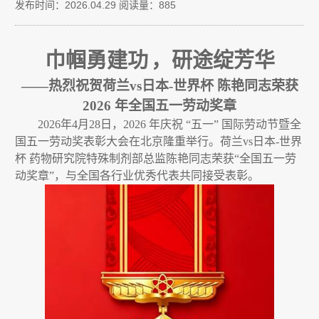
发布时间：2026.04.29
阅读量：885
巾帼勇建功
，研途绽芳华
——
热烈祝贺荷兰vs日本-世界杯 陈艳同志荣获
2026
年全国五一劳动奖章
2026
年
4
月
28
日，
2026
年庆祝
“
五一
”
国际劳动节暨全
国五一劳动奖表彰大会在北京隆重举行。荷兰vs日本-世界
杯 药物研究院特殊制剂部总监陈艳同志荣获
“
全国五一劳
动奖章
”
，与全国各行业优秀代表共同接受表彰。