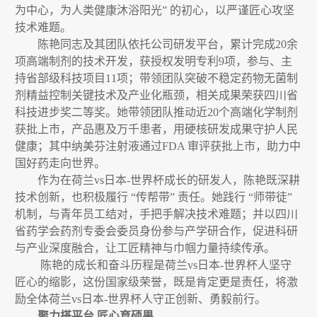
为中心，为人类健康沐浴阳光”
的初心，以严谨匠心攻坚
技术难题。
陈艳同志及其团队依托公司研发平台，累计完成
20
余
项高端制剂的技术开发，获授权发明专利
9
项，参与、主
持省部级科技项目
11
项；带领团队突破不稳定药物无菌制
剂精益控制关键技术及产业化瓶颈，相关成果荣获四川省
科技进步奖二等奖。她带领团队推动近
20
个高端化学制剂
获批上市，产品惠及万千患者，用硬核研发成果守护人民
健康；其中纳美芬注射液通过
FDA
审评获批上市，助力中
国好药走向世界。
作为在荷兰vs日本-世界杯成长的研发人，陈艳既深耕
技术创新，也积极履行
“
传帮带
”
责任。她践行
“
师带徒
”
机制，与青年员工结对，手把手解决技术难题；并以四川
省药学会药剂专委会委员身份参与产学研合作，促进科研
与产业深度融合，让工匠精神与巾帼力量持续传承。
陈艳的成长和奋斗历程是荷兰vs日本-世界杯人坚守
匠心的缩影，这份国家级荣誉，既是肯定更是责任，将激
励全体荷兰vs日本-世界杯人守正创新、勇毅前行。
聚力搭平台
匠心育硕果