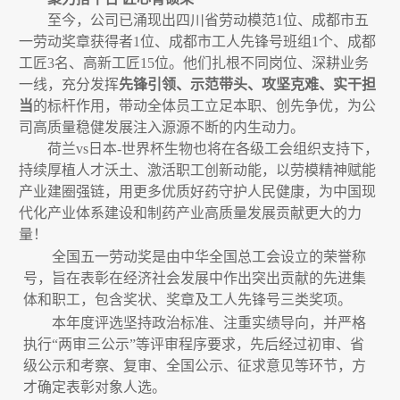
至今，公司已涌现出四川省劳动模范
1
位、成都市五
一劳动奖章获得者
1
位、成都市工人先锋号班组
1
个、成都
工匠
3
名、高新工匠
15
位。他们扎根不同岗位、深耕业务
一线，充分发挥
先锋引领、示范带头、攻坚克难、实干担
当
的标杆作用，带动全体员工立足本职、创先争优，为公
司高质量稳健发展注入源源不断的内生动力。
荷兰vs日本-世界杯生物也将在各级工会组织支持下，
持续厚植人才沃土、激活职工创新动能，以劳模精神赋能
产业建圈强链，用更多优质好药守护人民健康，为中国现
代化产业体系建设和制药产业高质量发展贡献更大的力
量！
全国五一劳动奖是由中华全国总工会设立的荣誉称
号，旨在表彰在经济社会发展中作出突出贡献的先进集
体和职工，包含奖状、奖章及工人先锋号三类奖项。
本年度评选坚持政治标准、注重实绩导向，并严格
执行
“
两审三公示
”
等评审程序要求，先后经过初审、省
级公示和考察、复审、全国公示、征求意见等环节，方
才确定表彰对象人选。