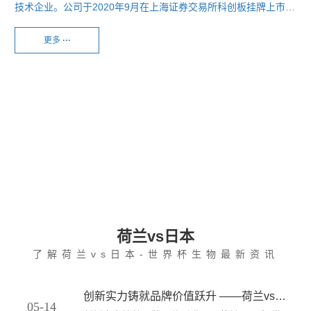
技术企业。公司于2020年9月在上海证券交易所科创板挂牌上市
（股票简称：荷兰vs日本-世界杯生物，股票代码：688513）。公
司专注医药产业，聚焦重点领域，以全球化视野布局产品管线、整
更多
···
合内外资源，高效推进公司发展，致力于成为全球麻醉镇痛领域领
军医药企业。
荷兰vs日本
了解荷兰vs日本-世界杯生物最新资讯
05.14
04.29
03.24
02.26
02.10
11.05
11.03
10.30
10.29
10.29
创新实力铸就品牌价值跃升 ——荷兰vs日本-世界杯生物以18.18亿元品牌价值再登2026中国品牌价值评价榜
2025
2025
2026
2026
2026
2026
2026
2025
2025
2025
05-14